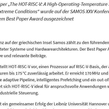
per „The HOT-RISC-V: A High-Operating-Temperature 
Extreme Conditions“ wurde auf der SAMOS XXV Konfere
dem Best Paper Award ausgezeichnet
z auf der griechischen Insel Samos zählt zu den führende
tteter Systeme und Hardwarearchitekturen. Der Best Paper
e und relevante Beiträge.
ellt HOT-RISC-V vor, einen Prozessor auf RISC-V-Basis, der
en bis 175 °C zuverlässig arbeitet. Er erreicht 170 MHz u
 adaptive Pipeline, intelligentes Prefetching und ein out-o
et sich HOT-RISC-V ideal für anspruchsvolle Anwendungen 
dustrielle Steuerung.
t ein gemeinsamer Erfolg der Leibniz Universität Hannover