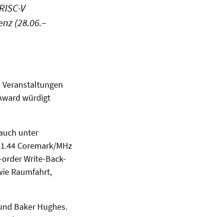
RISC-V
nz (28.06.–
n Veranstaltungen
 Award würdigt
 auch unter
nd 1.44 Coremark/MHz
f-order Write-Back-
wie Raumfahrt,
 und Baker Hughes.