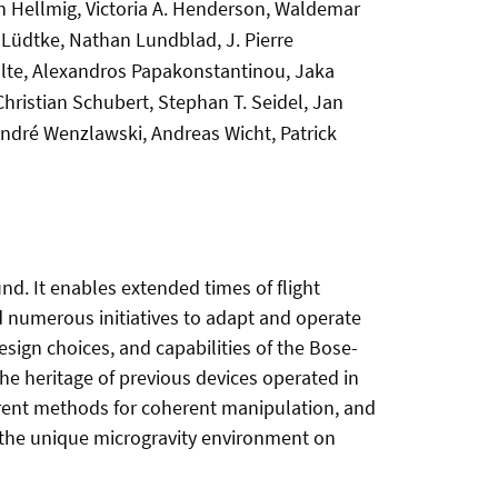
in Hellmig, Victoria A. Henderson, Waldemar
l Lüdtke, Nathan Lundblad, J. Pierre
ulte, Alexandros Papakonstantinou, Jaka
Christian Schubert, Stephan T. Seidel, Jan
André Wenzlawski, Andreas Wicht, Patrick
d. It enables extended times of flight
 numerous initiatives to adapt and operate
sign choices, and capabilities of the Bose-
e heritage of previous devices operated in
ferent methods for coherent manipulation, and
n the unique microgravity environment on