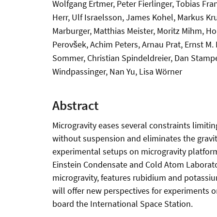
Wolfgang Ertmer, Peter Fierlinger, Tobias Fr
Herr, Ulf Israelsson, James Kohel, Markus Kru
Marburger, Matthias Meister, Moritz Mihm, H
Perovšek, Achim Peters, Arnau Prat, Ernst M. 
Sommer, Christian Spindeldreier, Dan Stampe
Windpassinger, Nan Yu, Lisa Wörner
Abstract
Microgravity eases several constraints limit
without suspension and eliminates the gravi
experimental setups on microgravity platforms
Einstein Condensate and Cold Atom Laborator
microgravity, features rubidium and potassiu
will offer new perspectives for experiments
board the International Space Station.