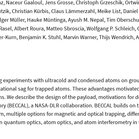
anz, Naceur Gaaloul, Jens Grosse, Christoph Grzeschik, Ortw
tzik, Christian Kürbis, Claus Lämmerzahl, Meike List, Danie
olger Müller, Hauke Müntinga, Ayush M. Nepal, Tim Obersch
Rasel, Albert Roura, Matteo Sbroscia, Wolfgang P. Schleich, 
r-Kurn, Benjamin K. Stuhl, Marvin Warner, Thijs Wendrich, 
ing experiments with ultracold and condensed atoms on groun
tational sag for trapped atoms. These advantages motivated
. We describe the design of the payload, motivations for de
y (BECCAL), a NASA-DLR collaboration. BECCAL builds on th
m, multiple options for magnetic and optical trapping, dif
 on quantum optics, atom optics, and atom interferometry i