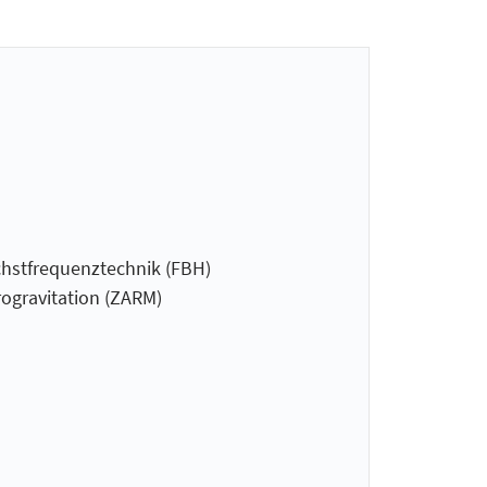
chstfrequenztechnik (FBH)
­gravitation (ZARM)