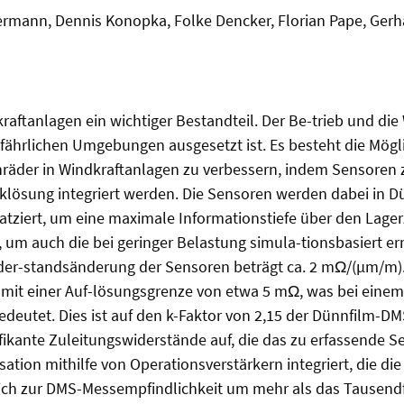
ermann, Dennis Konopka, Folke Dencker, Florian Pape, Gerh
ftanlagen ein wichtiger Bestandteil. Der Be-trieb und die
fährlichen Umgebungen ausgesetzt ist. Es besteht die Mögli
äder in Windkraftanlagen zu verbessern, indem Sensoren 
klösung integriert werden. Die Sensoren werden dabei in Dü
atziert, um eine maximale Informationstiefe über den Lager
m auch die bei geringer Belastung simula-tionsbasiert er
er-standsänderung der Sensoren beträgt ca. 2 mΩ/(µm/m). D
 mit einer Auf-lösungsgrenze von etwa 5 mΩ, was bei eine
deutet. Dies ist auf den k-Faktor von 2,15 der Dünnfilm-D
kante Zuleitungswiderstände auf, die das zu erfassende Sen
ation mithilfe von Operationsverstärkern integriert, die di
eich zur DMS-Messempfindlichkeit um mehr als das Tausendfa