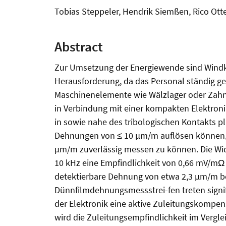
Tobias Steppeler, Hendrik Siemßen, Rico Ott
Abstract
Zur Umsetzung der Energiewende sind Windkra
Herausforderung, da das Personal ständig ge
Maschinenelemente wie Wälzlager oder Zahnr
in Verbindung mit einer kompakten Elektroni
in sowie nahe des tribologischen Kontakts pl
Dehnungen von ≤ 10 µm/m auflösen können, u
µm/m zuverlässig messen zu können. Die Wid
10 kHz eine Empfindlichkeit von 0,66 mV/mΩ
detektierbare Dehnung von etwa 2,3 µm/m be
Dünnfilmdehnungsmessstrei-fen treten signifi
der Elektronik eine aktive Zuleitungskompens
wird die Zuleitungsempfindlichkeit im Vergl