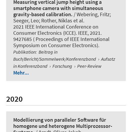
Measuring vertical jump height using a
smartphone camera with simultaneous
gravity-based calibration.
/
Webering, Fritz
;
Seeger, Leo
; Rother, Niklas
et al.
2021 IEEE International Conference on
Consumer Electronics (ICCE). IEEE, 2021.
9427685 ( Proceedings of IEEE International
Symposium on Consumer Electronics).
Publikation
:
Beitrag in
Buch/Bericht/Sammelwerk/Konferenzband
›
Aufsatz
in Konferenzband
›
Forschung
›
Peer-Review
Mehr...
2020
Modellierung von paralleler Software für
homogene und heterogene Multiprozessor-