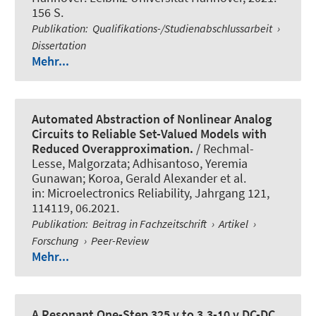
156 S.
Publikation
:
Qualifikations-/Studienabschlussarbeit
›
Dissertation
Mehr...
Automated Abstraction of Nonlinear Analog
Circuits to Reliable Set-Valued Models with
Reduced Overapproximation.
/ Rechmal-
Lesse, Malgorzata; Adhisantoso, Yeremia
Gunawan; Koroa, Gerald Alexander et al.
in:
Microelectronics Reliability
, Jahrgang 121,
114119, 06.2021.
Publikation
:
Beitrag in Fachzeitschrift
›
Artikel
›
Forschung
›
Peer-Review
Mehr...
A Resonant One-Step 325 v to 3.3-10 v DC-DC