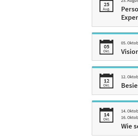
25. Augu
25
Perso
Aug.
Exper
05. Okto
05
Visio
Okt.
12. Okto
12
Besie
Okt.
14. Oktob
14
16. Okto
Okt.
Wie s