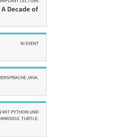
I IMPLANT LECTURE
: A Decade of
KI EVENT
IERSPRACHE JAVA.
N MIT PYTHON UND
IKMODUL TURTLE.