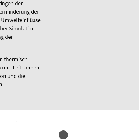
ringen der
 Verminderung der
n Umwelteinflüsse
Über Simulation
ng der
en thermisch-
n und Leitbahnen
ion und die
n